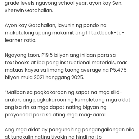
grade levels ngayong school year, ayon kay Sen.
Sherwin Gatchalian.
Ayon kay Gatchalian, layunin ng pondo na
makatulong upang makamit ang 1:1 textbook-to-
learner ratio.
Ngayong taon, P19.5 bilyon ang inilaan para sa
textbooks at iba pang instructional materials, mas
mataas kaysa sa limang taong average na P5.475
bilyon mula 2021 hanggang 2025.
“Maliban sa pagkakaroon ng sapat na mga silid-
aralan, ang pagkakaroon ng kumpletong mga aklat
ang isa rin sa mga dapat nating bigyan ng
prayoridad para sa ating mga mag-aaral.
Ang mga aklat ay pangunahing pangangailangan nila
at tungkulin nating tiyakin na hindi na ito