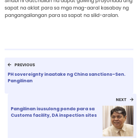
Sinabi ni Gatchalian na dapat gawing prayoridad ang
sapat na aklat para sa mga mag-aaral kasabay ng
pangangailangan para sa sapat na silid-aralan.
PREVIOUS
PH sovereignty inaatake ng China sanctions–Sen.
Pangilinan
NEXT
Pangilinan isusulong pondo para sa
Customs facility, DA inspection sites